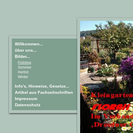
Willkommen...
über uns...
Bilder...
Frühling
Sommer
Herbst
Winter
Info's, Hinweise, Gesetze...
Artikel aus Fachzeitschriften
Impressum
Datenschutz