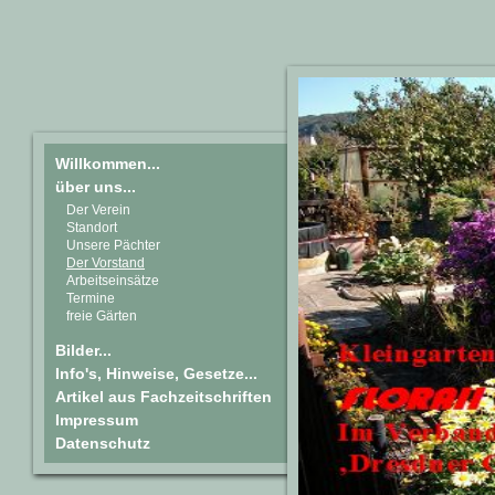
Willkommen...
über uns...
Der Verein
Standort
Unsere Pächter
Der Vorstand
Arbeitseinsätze
Termine
freie Gärten
Bilder...
Info's, Hinweise, Gesetze...
Artikel aus Fachzeitschriften
Impressum
Datenschutz