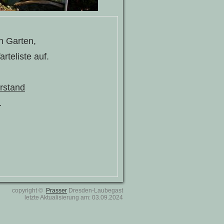
en Garten,
rteliste auf.
rstand
.
copyright ©
Prasser
Dresden-Laubegast
letzte Aktualisierung am: 03.09.2024